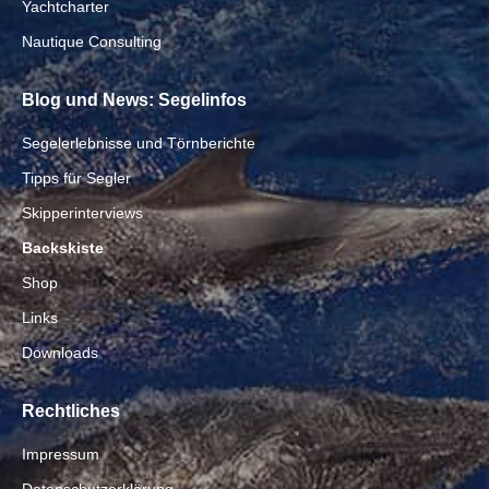
Yachtcharter
Nautique Consulting
Blog und News: Segelinfos
Segelerlebnisse und Törnberichte
Tipps für Segler
Skipperinterviews
Backskiste
Shop
Links
Downloads
Rechtliches
Impressum